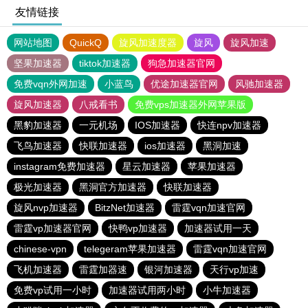
友情链接
网站地图
QuickQ
旋风加速度器
旋风
旋风加速
坚果加速器
tiktok加速器
狗急加速器官网
免费vqn外网加速
小蓝鸟
优途加速器官网
风驰加速器
旋风加速器
八戒看书
免费vps加速器外网苹果版
黑豹加速器
一元机场
IOS加速器
快连npv加速器
飞鸟加速器
快联加速器
ios加速器
黑洞加速
instagram免费加速器
星云加速器
苹果加速器
极光加速器
黑洞官方加速器
快联加速器
旋风nvp加速器
BitzNet加速器
雷霆vqn加速官网
雷霆vp加速器官网
快鸭vp加速器
加速器试用一天
chinese-vpn
telegeram苹果加速器
雷霆vqn加速官网
飞机加速器
雷霆加器速
银河加速器
天行vp加速
免费vp试用一小时
加速器试用两小时
小牛加速器