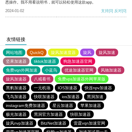
悉操作。我不用看说明书，就可以轻松使用这款app。
2024-01-02
支持
[0]
反对
[0]
友情链接
网站地图
QuickQ
旋风加速度器
旋风
旋风加速
坚果加速器
tiktok加速器
狗急加速器官网
免费vqn外网加速
小蓝鸟
优途加速器官网
风驰加速器
旋风加速器
八戒看书
免费vps加速器外网苹果版
黑豹加速器
一元机场
IOS加速器
快连npv加速器
飞鸟加速器
快联加速器
ios加速器
黑洞加速
instagram免费加速器
星云加速器
苹果加速器
极光加速器
黑洞官方加速器
快联加速器
旋风nvp加速器
BitzNet加速器
雷霆vqn加速官网