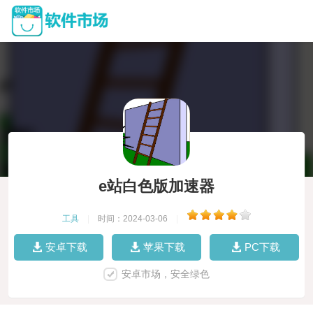
e站白色版加速器
工具
|
时间：2024-03-06
|
安卓下载
苹果下载
PC下载
安卓市场，安全绿色