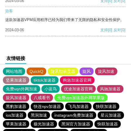
2024-03-06
支持
[0]
反对
[0]
游客
这款加速器VPM应用程序已经为我们带来了无限的隐私和安全性保护。
2024-03-06
支持
[0]
反对
[0]
友情链接
网站地图
QuickQ
旋风加速度器
旋风
旋风加速
坚果加速器
tiktok加速器
狗急加速器官网
免费vqn外网加速
小蓝鸟
优途加速器官网
风驰加速器
旋风加速器
八戒看书
免费vps加速器外网苹果版
黑豹加速器
快连npv加速器
飞鸟加速器
快联加速器
ios加速器
黑洞加速
instagram免费加速器
星云加速器
苹果加速器
极光加速器
黑洞官方加速器
快联加速器