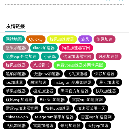
友情链接
网站地图
QuickQ
旋风加速度器
旋风
旋风加速
坚果加速器
tiktok加速器
狗急加速器官网
免费vqn外网加速
小蓝鸟
优途加速器官网
风驰加速器
旋风加速器
八戒看书
免费vps加速器外网苹果版
黑豹加速器
快连npv加速器
飞鸟加速器
快联加速器
ios加速器
黑洞加速
instagram免费加速器
星云加速器
苹果加速器
极光加速器
黑洞官方加速器
快联加速器
旋风nvp加速器
BitzNet加速器
雷霆vqn加速官网
雷霆vp加速器官网
快鸭vp加速器
加速器试用一天
chinese-vpn
telegeram苹果加速器
雷霆vqn加速官网
飞机加速器
雷霆加器速
银河加速器
天行vp加速