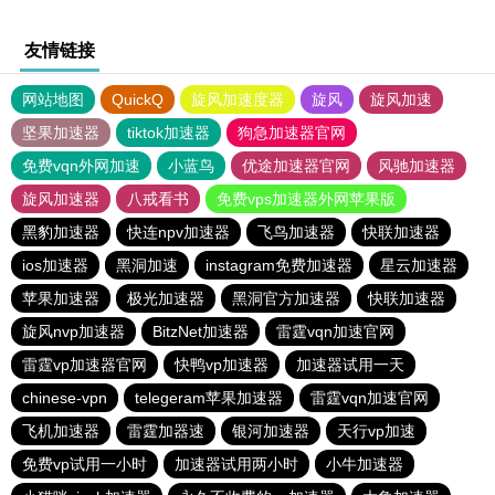
友情链接
网站地图
QuickQ
旋风加速度器
旋风
旋风加速
坚果加速器
tiktok加速器
狗急加速器官网
免费vqn外网加速
小蓝鸟
优途加速器官网
风驰加速器
旋风加速器
八戒看书
免费vps加速器外网苹果版
黑豹加速器
快连npv加速器
飞鸟加速器
快联加速器
ios加速器
黑洞加速
instagram免费加速器
星云加速器
苹果加速器
极光加速器
黑洞官方加速器
快联加速器
旋风nvp加速器
BitzNet加速器
雷霆vqn加速官网
雷霆vp加速器官网
快鸭vp加速器
加速器试用一天
chinese-vpn
telegeram苹果加速器
雷霆vqn加速官网
飞机加速器
雷霆加器速
银河加速器
天行vp加速
免费vp试用一小时
加速器试用两小时
小牛加速器