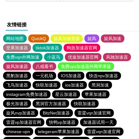
友情链接
网站地图
QuickQ
旋风加速度器
旋风
旋风加速
坚果加速器
tiktok加速器
狗急加速器官网
免费vqn外网加速
小蓝鸟
优途加速器官网
风驰加速器
旋风加速器
八戒看书
免费vps加速器外网苹果版
黑豹加速器
一元机场
IOS加速器
快连npv加速器
飞鸟加速器
快联加速器
ios加速器
黑洞加速
instagram免费加速器
星云加速器
苹果加速器
极光加速器
黑洞官方加速器
快联加速器
旋风nvp加速器
BitzNet加速器
雷霆vqn加速官网
雷霆vp加速器官网
快鸭vp加速器
加速器试用一天
chinese-vpn
telegeram苹果加速器
雷霆vqn加速官网