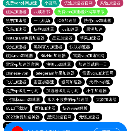
免费vqn外网加速
小蓝鸟
优途加速器官网
风驰加速器
旋风加速器
八戒看书
免费vps加速器外网苹果版
黑豹加速器
一元机场
IOS加速器
快连npv加速器
飞鸟加速器
快联加速器
ios加速器
黑洞加速
instagram免费加速器
星云加速器
苹果加速器
极光加速器
黑洞官方加速器
快联加速器
旋风nvp加速器
BitzNet加速器
雷霆vqn加速官网
雷霆vp加速器官网
快鸭vp加速器
加速器试用一天
chinese-vpn
telegeram苹果加速器
雷霆vqn加速官网
飞机加速器
雷霆加器速
银河加速器
天行vp加速
免费vp试用一小时
加速器试用两小时
小牛加速器
小猫咪ciash加速器
永久不收费的vp加速器
大象加速器
6513下载站
西柚加速器
快连vn破解版
2023免费加速神器
黑洞加速官网
元链加速器
苹果免费vqn