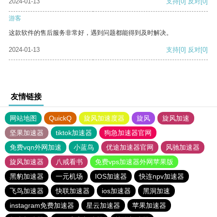
2024-01-13
支持
[0]
反对
[0]
游客
这款软件的售后服务非常好，遇到问题都能得到及时解决。
2024-01-13
支持
[0]
反对
[0]
友情链接
网站地图
QuickQ
旋风加速度器
旋风
旋风加速
坚果加速器
tiktok加速器
狗急加速器官网
免费vqn外网加速
小蓝鸟
优途加速器官网
风驰加速器
旋风加速器
八戒看书
免费vps加速器外网苹果版
黑豹加速器
一元机场
IOS加速器
快连npv加速器
飞鸟加速器
快联加速器
ios加速器
黑洞加速
instagram免费加速器
星云加速器
苹果加速器