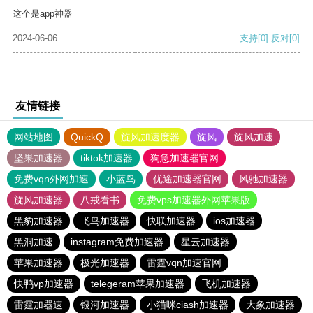
这个是app神器
2024-06-06
支持
[0]
反对
[0]
友情链接
网站地图
QuickQ
旋风加速度器
旋风
旋风加速
坚果加速器
tiktok加速器
狗急加速器官网
免费vqn外网加速
小蓝鸟
优途加速器官网
风驰加速器
旋风加速器
八戒看书
免费vps加速器外网苹果版
黑豹加速器
飞鸟加速器
快联加速器
ios加速器
黑洞加速
instagram免费加速器
星云加速器
苹果加速器
极光加速器
雷霆vqn加速官网
快鸭vp加速器
telegeram苹果加速器
飞机加速器
雷霆加器速
银河加速器
小猫咪ciash加速器
大象加速器