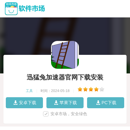
迅猛兔加速器官网下载安装
工具
|
时间：2024-05-18
|
安卓下载
苹果下载
PC下载
安卓市场，安全绿色