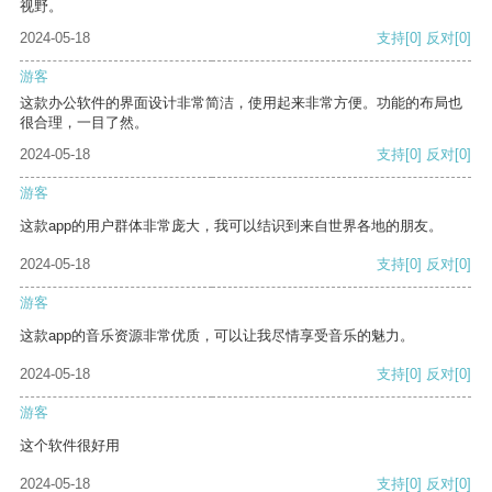
视野。
2024-05-18
支持
[0]
反对
[0]
游客
这款办公软件的界面设计非常简洁，使用起来非常方便。功能的布局也
很合理，一目了然。
2024-05-18
支持
[0]
反对
[0]
游客
这款app的用户群体非常庞大，我可以结识到来自世界各地的朋友。
2024-05-18
支持
[0]
反对
[0]
游客
这款app的音乐资源非常优质，可以让我尽情享受音乐的魅力。
2024-05-18
支持
[0]
反对
[0]
游客
这个软件很好用
2024-05-18
支持
[0]
反对
[0]