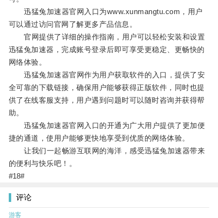
迅猛兔加速器官网入口为www.xunmangtu.com，用户
可以通过访问官网了解更多产品信息。
官网提供了详细的操作指南，用户可以轻松安装和设置
迅猛兔加速器，完成账号登录后即可享受更稳定、更畅快的
网络体验。
迅猛兔加速器官网作为用户获取软件的入口，提供了安
全可靠的下载链接，确保用户能够获得正版软件，同时也提
供了在线客服支持，用户遇到问题时可以随时咨询并获得帮
助。
迅猛兔加速器官网入口的开通为广大用户提供了更加便
捷的通道，使用户能够更快地享受到优质的网络体验。
让我们一起畅游互联网的海洋，感受迅猛兔加速器带来
的便利与快乐吧！。
#18#
评论
游客