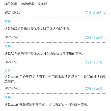
梯子神器，ins随便看，美美哒！
2024-05-18
支持
[0]
反对
[0]
游客
这款游戏的音乐非常优美，听了让人心旷神怡。
2024-05-18
支持
[0]
反对
[0]
游客
这款软件的功能非常强大，可以满足我日常使用的需求。
2024-05-18
支持
[0]
反对
[0]
游客
这款app的用户界面简洁明了，使用起来非常容易上手，让我能够快速熟
悉操作。
2024-05-18
支持
[0]
反对
[0]
游客
这款app的视频资源非常丰富，可以满足我不同的娱乐需求。