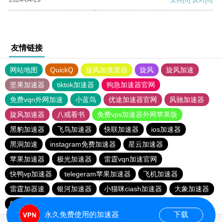
友情链接
网站地图
QuickQ
旋风加速度器
旋风
旋风加速
坚果加速器
tiktok加速器
狗急加速器官网
免费vqn外网加速
小蓝鸟
优途加速器官网
风驰加速器
旋风加速器
八戒看书
免费vps加速器外网苹果版
黑豹加速器
飞鸟加速器
快联加速器
ios加速器
黑洞加速
instagram免费加速器
星云加速器
苹果加速器
极光加速器
雷霆vqn加速官网
快鸭vp加速器
telegeram苹果加速器
飞机加速器
雷霆加器速
银河加速器
小猫咪ciash加速器
大象加速器
6513下载站
黑洞加速官网
元链加速器
永久免费使用的加速器
下载