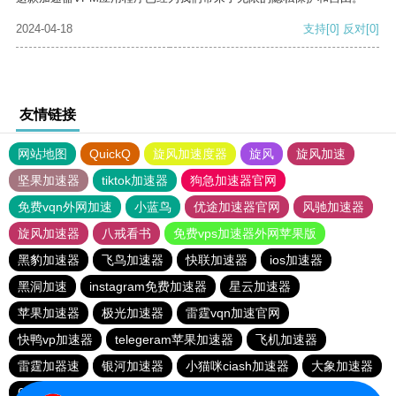
2024-04-18
支持
[0]
反对
[0]
友情链接
网站地图
QuickQ
旋风加速度器
旋风
旋风加速
坚果加速器
tiktok加速器
狗急加速器官网
免费vqn外网加速
小蓝鸟
优途加速器官网
风驰加速器
旋风加速器
八戒看书
免费vps加速器外网苹果版
黑豹加速器
飞鸟加速器
快联加速器
ios加速器
黑洞加速
instagram免费加速器
星云加速器
苹果加速器
极光加速器
雷霆vqn加速官网
快鸭vp加速器
telegeram苹果加速器
飞机加速器
雷霆加器速
银河加速器
小猫咪ciash加速器
大象加速器
6513下载站
黑洞加速官网
元链加速器