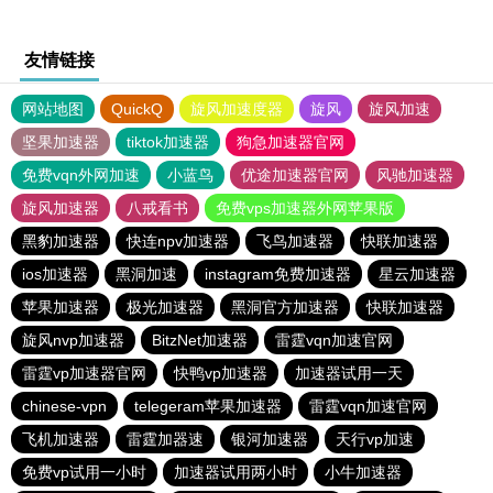
友情链接
网站地图
QuickQ
旋风加速度器
旋风
旋风加速
坚果加速器
tiktok加速器
狗急加速器官网
免费vqn外网加速
小蓝鸟
优途加速器官网
风驰加速器
旋风加速器
八戒看书
免费vps加速器外网苹果版
黑豹加速器
快连npv加速器
飞鸟加速器
快联加速器
ios加速器
黑洞加速
instagram免费加速器
星云加速器
苹果加速器
极光加速器
黑洞官方加速器
快联加速器
旋风nvp加速器
BitzNet加速器
雷霆vqn加速官网
雷霆vp加速器官网
快鸭vp加速器
加速器试用一天
chinese-vpn
telegeram苹果加速器
雷霆vqn加速官网
飞机加速器
雷霆加器速
银河加速器
天行vp加速
免费vp试用一小时
加速器试用两小时
小牛加速器